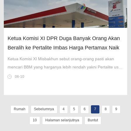
Ketua Komisi XI DPR Duga Banyak Orang Akan
Beralih ke Pertalite Imbas Harga Pertamax Naik
Ketua Komisi XI Misbakhun sebut orang-orang pasti akan
mencari BBM yang harganya lebih rendah yakni Pertalite usai
harga Pertamax naik jadi Rp 16.250.
06-10
Rumah
Sebelumnya
4
5
6
7
8
9
10
Halaman selanjutnya
Buntut