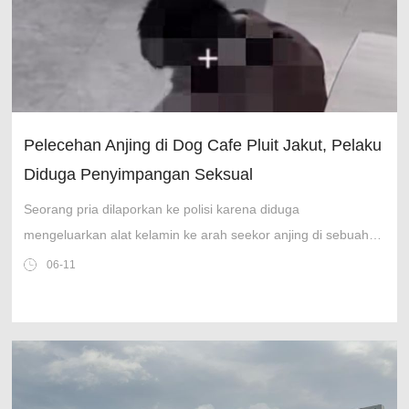
Pelecehan Anjing di Dog Cafe Pluit Jakut, Pelaku
Diduga Penyimpangan Seksual
Seorang pria dilaporkan ke polisi karena diduga
mengeluarkan alat kelamin ke arah seekor anjing di sebuah
dog cafe di Pluit, Jakarta Utara.
06-11