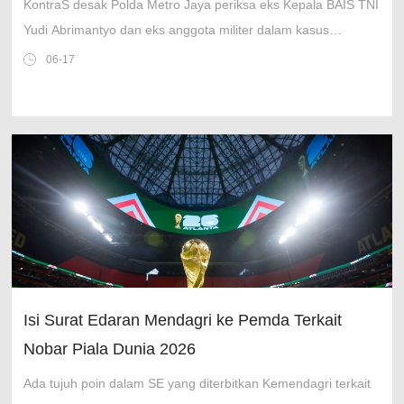
KontraS desak Polda Metro Jaya periksa eks Kepala BAIS TNI
Yudi Abrimantyo dan eks anggota militer dalam kasus
penyiraman air keras terhadap Andrie Yunus, meski ada
06-17
vonis.
Isi Surat Edaran Mendagri ke Pemda Terkait
Nobar Piala Dunia 2026
Ada tujuh poin dalam SE yang diterbitkan Kemendagri terkait