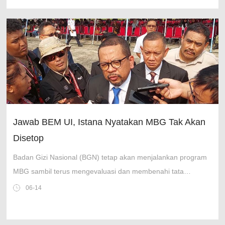
Jawab BEM UI, Istana Nyatakan MBG Tak Akan
Disetop
Badan Gizi Nasional (BGN) tetap akan menjalankan program
MBG sambil terus mengevaluasi dan membenahi tata
kelolanya.
06-14