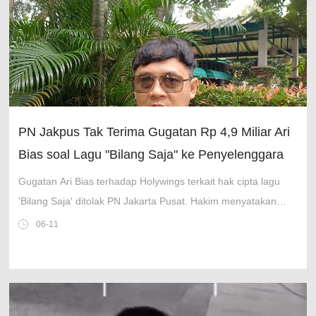
PN Jakpus Tak Terima Gugatan Rp 4,9 Miliar Ari
Bias soal Lagu "Bilang Saja" ke Penyelenggara
Konser
Gugatan Ari Bias terhadap Holywings terkait hak cipta lagu
'Bilang Saja' ditolak PN Jakarta Pusat. Hakim menyatakan
gugatan tidak dapat diterima.
06-11