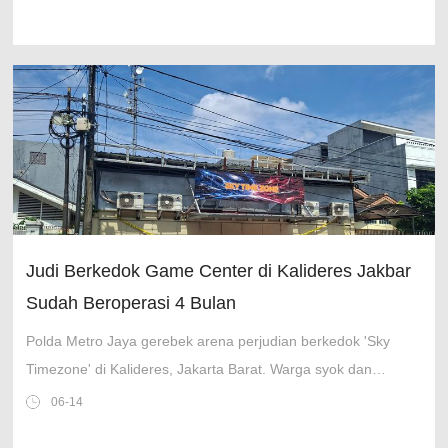
Judi Berkedok Game Center di Kalideres Jakbar
Sudah Beroperasi 4 Bulan
Polda Metro Jaya gerebek arena perjudian berkedok 'Sky
Timezone' di Kalideres, Jakarta Barat. Warga syok dan
khawatir keamanan permukiman. Puluhan mesin diamankan.
06-14