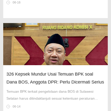
tingkatkan ekonomi bilateral di tengah geopolitik dinamis.
06-16
326 Kepsek Mundur Usai Temuan BPK soal
Dana BOS, Anggota DPR: Perlu Dicermati Serius
Temuan BPK terkait pengelolaan dana BOS di Sulawesi
Selatan harus ditindaklanjuti sesuai ketentuan peraturan
perundang-undangan.
06-14