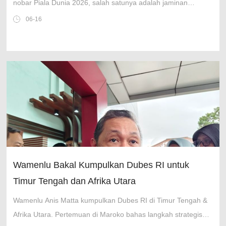
nobar Piala Dunia 2026, salah satunya adalah jaminan
ketertiban dan kenyamanan masyarakat.
06-16
Wamenlu Bakal Kumpulkan Dubes RI untuk
Timur Tengah dan Afrika Utara
Wamenlu Anis Matta kumpulkan Dubes RI di Timur Tengah &
Afrika Utara. Pertemuan di Maroko bahas langkah strategis