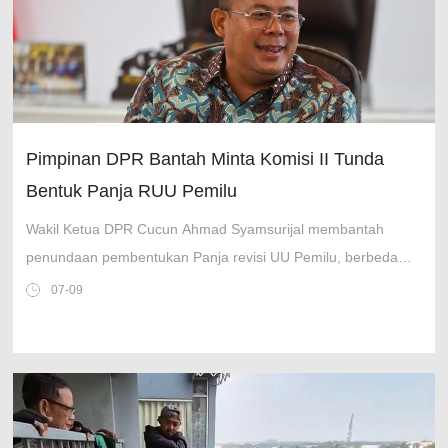
Pimpinan DPR Bantah Minta Komisi II Tunda
Bentuk Panja RUU Pemilu
Wakil Ketua DPR Cucun Ahmad Syamsurijal membantah
penundaan pembentukan Panja revisi UU Pemilu, berbeda
dengan klaim Ketua Komisi II Rifqinizamy.
07-09