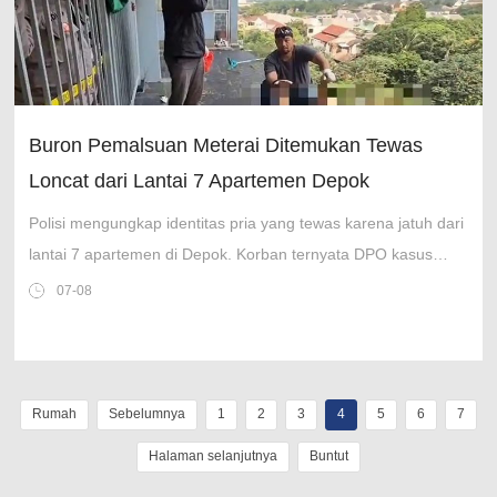
Buron Pemalsuan Meterai Ditemukan Tewas
Loncat dari Lantai 7 Apartemen Depok
Polisi mengungkap identitas pria yang tewas karena jatuh dari
lantai 7 apartemen di Depok. Korban ternyata DPO kasus
pemalsuan meterai.
07-08
Rumah
Sebelumnya
1
2
3
4
5
6
7
Halaman selanjutnya
Buntut