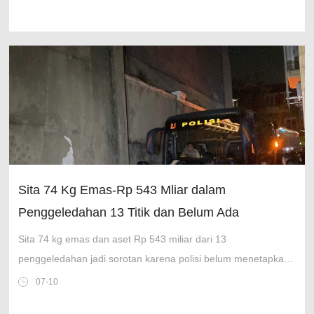
Sita 74 Kg Emas-Rp 543 Mliar dalam
Penggeledahan 13 Titik dan Belum Ada
Tersangka...
Sita 74 kg emas dan aset Rp 543 miliar dari 13
penggeledahan jadi sorotan karena polisi belum menetapkan
satu pun tersangka.
07-10