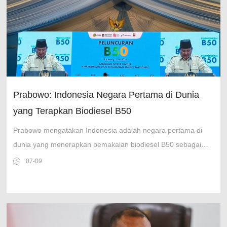
Prabowo: Indonesia Negara Pertama di Dunia
yang Terapkan Biodiesel B50
Prabowo mengatakan Indonesia adalah negara pertama di
dunia yang menerapkan pemakaian biodiesel B50 sebagai
bahan bakar minyak.
07-09