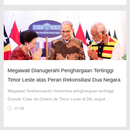
Megawati Dianugerahi Penghargaan Tertinggi
Timor Leste atas Peran Rekonsiliasi Dua Negara
Megawati Soekarnoputri menerima penghargaan tertinggi
Grande Colar da Ordem de Timor Leste di Dili, wujud
apresiasi atas kontribusinya memperkuat hubungan bilateral.
07-09