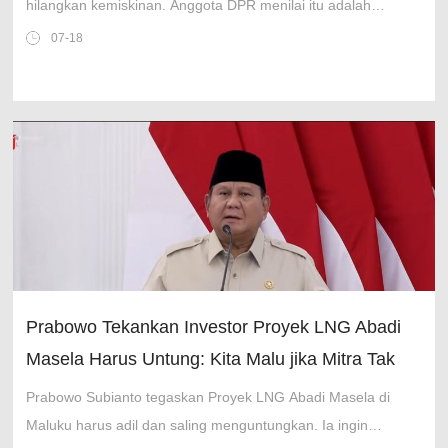
hilangkan kemiskinan. Anggota DPR menilai itu adalah
penegasan agar APBN untuk rakyat.
07-18
Prabowo Tekankan Investor Proyek LNG Abadi
Masela Harus Untung: Kita Malu jika Mitra Tak
Puas
Prabowo Subianto tegaskan Proyek LNG Abadi Masela di
Maluku harus adil dan saling menguntungkan. Ia ingin