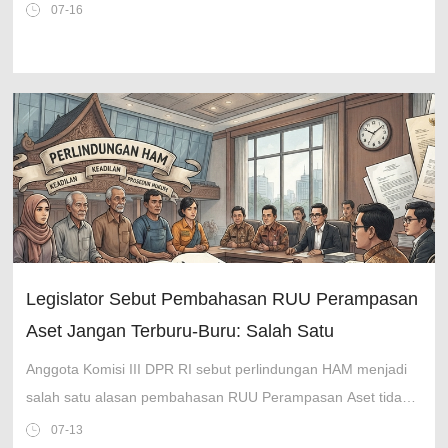
Indonesia maju dan modern seperti Jepang.
07-16
Legislator Sebut Pembahasan RUU Perampasan
Aset Jangan Terburu-Buru: Salah Satu
Alasannya HAM
Anggota Komisi III DPR RI sebut perlindungan HAM menjadi
salah satu alasan pembahasan RUU Perampasan Aset tidak
bisa dilakukan secara terburu-buru.
07-13