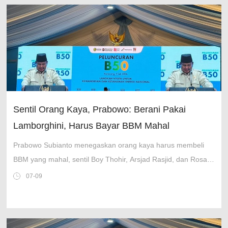
Sentil Orang Kaya, Prabowo: Berani Pakai
Lamborghini, Harus Bayar BBM Mahal
Prabowo Subianto menegaskan orang kaya harus membeli
BBM yang mahal, sentil Boy Thohir, Arsjad Rasjid, dan Rosan
Roeslani saat resmikan penerapan B50.
07-09