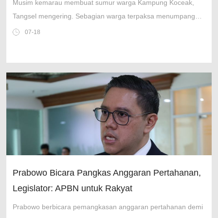
Musim kemarau membuat sumur warga Kampung Koceak,
Tangsel mengering. Sebagian warga terpaksa menumpang
mandi hingga andalkan distribusi air bersih.
07-18
Prabowo Bicara Pangkas Anggaran Pertahanan,
Legislator: APBN untuk Rakyat
Prabowo berbicara pemangkasan anggaran pertahanan demi