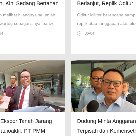
, Kini Sedang Bertahan
Berlanjut, Replik Oditur
Dijadwalkan Pekan Dep
 melihat hilangnya sejumlah
Oditur Militer berencana samp
 warteg sebagai sinyal bahwa
replik atau tanggapan atas ple
mulai bersiap menghadapi
terdakwa kasus penyiraman ai
04
06-04
 ekonomi yang lebih berat.
terhadap aktivis KontraS, Andr
Yunus di Jakarta.
 Ekspor Tanah Jarang
Dudung Minta Anggara
adioaktif, PT PMM
Terpisah dari Kemenset