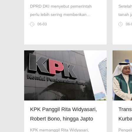
Cegah Kebakaran Besar
Bawa
DPRD DKI menyebut pemerintah
Setela
perlu lebih sering memberikan
tanah j
edukasi kepada warga mengenai
saat m
06-03
06-
penyebab kebakaran dan cara
selanj
mencegahnya.
dokume
KPK Panggil Rita Widyasari,
Trans
Robert Bono, hingga Japto
Kurba
Terkait Kasus Tambang
Tekno
KPK memanggil Rita Widyasari,
Pengel