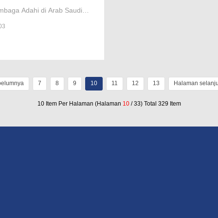
 7 Menit
embaga Adahi di Arab Saudi
ertransformasi dari praktik
03
onal jadi operasi dengan
gi mutahir
belumnya
7
8
9
10
11
12
13
Halaman selanj
10 Item Per Halaman (Halaman
10
/ 33) Total 329 Item