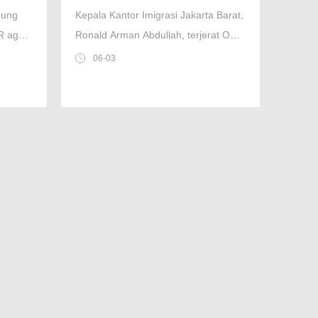
Pimpinan dan Pejabatnya
dung
Kepala Kantor Imigrasi Jakarta Barat,
Terjaring OTT KPK
R agar
Ronald Arman Abdullah, terjerat OTT
KPK. Pelayanan tetap normal, namun
06-03
KPK amankan belasan orang dan
bukti korupsi.