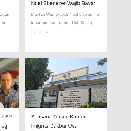
Noel Ebenezer Wajib Bayar
an
Uang Pengganti Rp 3,4 Miliar
aikan
Mantan Wamenaker Noel divonis 4,5
doi
tahun penjara, denda Rp200 juta,
r keras
dan wajib bayar uang pengganti
06-04
ie
Rp3,435 miliar atas kasus korupsi K3
di Pengadilan Tipikor.
n KSP
Suasana Terkini Kantor
neg
Imigrasi Jakbar Usai