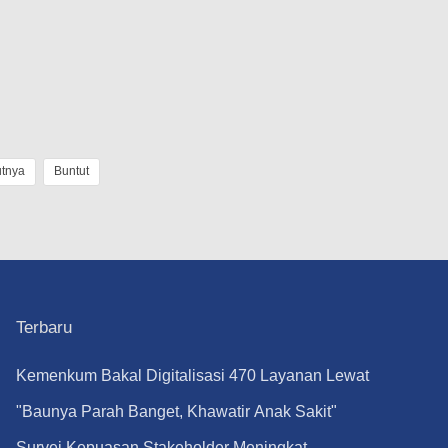
utnya
Buntut
Terbaru
Kemenkum Bakal Digitalisasi 470 Layanan Lewat
1 Aplikasi Super Mulai September
"Baunya Parah Banget, Khawatir Anak Sakit"
Orangtua Keluhkan Gunungan Sampah di SDN
Survei Kepuasan Stakeholder Meningkat,