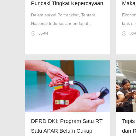
Puncaki Tingkat Kepercayaan
Makan
Lembaga Negara, DPR
Dalam survei Poltracking, Tentara
Ekonom
Terendah
Nasional Indonesia mendapat
lauk di
kepercayaan tertinggi dari
warga 
06-04
06-
responden, DPR menjadi yang
kondisi
terendah.
DPRD DKI: Program Satu RT
Tepis
Satu APAR Belum Cukup
dan R