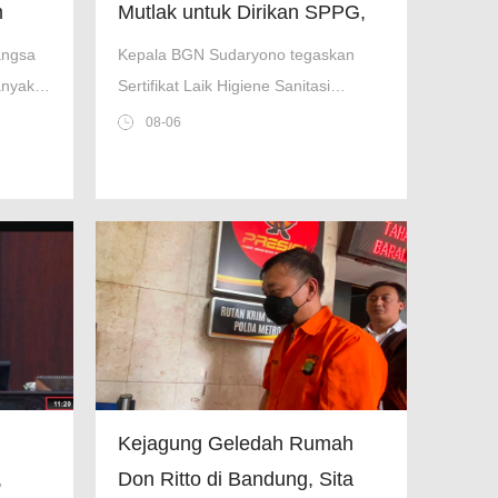
m
Mutlak untuk Dirikan SPPG,
Bukan Administratif
angsa
Kepala BGN Sudaryono tegaskan
anyak
Sertifikat Laik Higiene Sanitasi
(SLHS) adalah syarat mutlak program
08-06
MBG, dapur tak bersertifikat akan
ditutup permanen
Kejagung Geledah Rumah
,
Don Ritto di Bandung, Sita