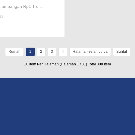
nan pangan Rp1 T di
ng. Proyek strategis ini
31
i non-APBD, manfaatkan
 jadi pupuk, dan siap
ber!
Rumah
1
2
3
4
Halaman selanjutnya
Buntut
10 Item Per Halaman (Halaman
1
/ 31) Total 308 Item