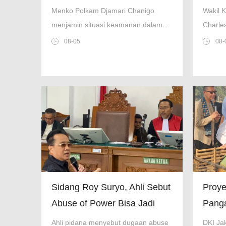
Mantap, Masih Terkendali
Terbu
Menko Polkam Djamari Chanigo
Wakil 
Peru
menjamin situasi keamanan dalam
Charle
negeri masih terkendali, masyarakat
tegas 
08-05
08-
tidak perlu khawatirkan informasi
negatif
miring di medsos.
menyoro
keseha
Sidang Roy Suryo, Ahli Sebut
Proye
Abuse of Power Bisa Jadi
Panga
Dasar Ganti Rugi
Diba
Ahli pidana menyebut dugaan abuse
DKI Ja