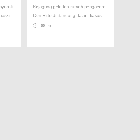
esmi
Dokumen Terkait Febrie
nyoroti
Kejagung geledah rumah pengacara
Adriansyah
meski
Don Ritto di Bandung dalam kasus
k
TPPU Febrie Adriansyah. Penyidik
08-05
san
Tim 9 sita dokumen penting terkait
perkara ini.