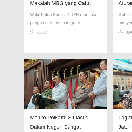
Makalah MBG yang Catut
Atura
Prabowo Diusut
Trans
Wakil Ketua Komisi X DPR meminta
Gubern
Mobil
pengusutan tuntas dugaan
menyen
pelanggaran hukum soal makalah
aturan
08-07
08-
'Makan Bergizi Gratis' untuk Nobel
Rabu, s
yang catut nama Prabowo.
Menko Polkam: Situasi di
Legisl
Dalam Negeri Sangat
Jatuh