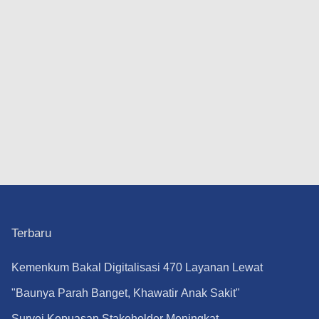
Terbaru
Kemenkum Bakal Digitalisasi 470 Layanan Lewat
1 Aplikasi Super Mulai September
"Baunya Parah Banget, Khawatir Anak Sakit"
Orangtua Keluhkan Gunungan Sampah di SDN
Survei Kepuasan Stakeholder Meningkat,