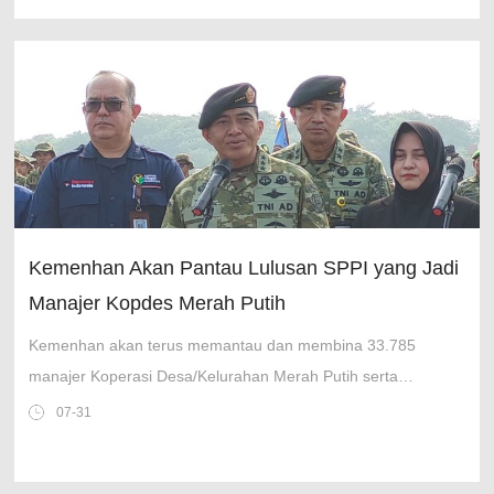
Kemenhan Akan Pantau Lulusan SPPI yang Jadi
Manajer Kopdes Merah Putih
Kemenhan akan terus memantau dan membina 33.785
manajer Koperasi Desa/Kelurahan Merah Putih serta
Kampung Nelayan Merah Putih lulusan SPPI di Indonesia.
07-31