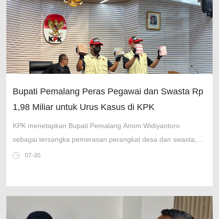
Bupati Pemalang Peras Pegawai dan Swasta Rp
1,98 Miliar untuk Urus Kasus di KPK
KPK menetapkan Bupati Pemalang Anom Widiyantoro
sebagai tersangka pemerasan perangkat desa dan swasta,
melibatkan orang kepercayaan serta staf KPK.
07-30