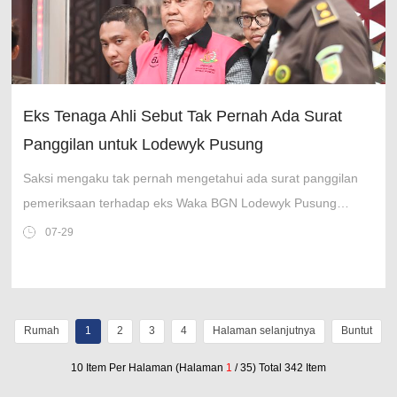
Eks Tenaga Ahli Sebut Tak Pernah Ada Surat
Panggilan untuk Lodewyk Pusung
Saksi mengaku tak pernah mengetahui ada surat panggilan
pemeriksaan terhadap eks Waka BGN Lodewyk Pusung
sebelum ditangkap Kejagung pada 3 Juni 2026.
07-29
Rumah
1
2
3
4
Halaman selanjutnya
Buntut
10 Item Per Halaman (Halaman
1
/ 35) Total 342 Item