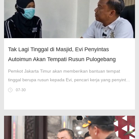
Tak Lagi Tinggal di Masjid, Evi Penyintas
Autoimun Akan Tempati Rusun Pulogebang
Pemkot Jakarta Timur akan memberikan bantuan tempat
tinggal berupa rusun kepada Evi, pencari kerja yang penyintas
autoimun.
07-30