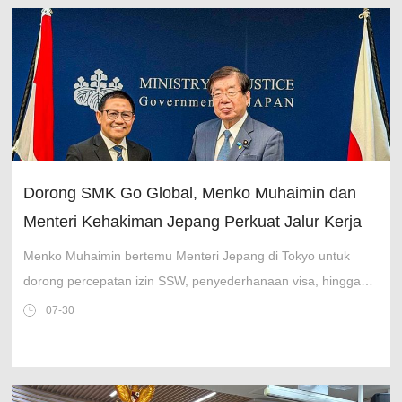
Dorong SMK Go Global, Menko Muhaimin dan
Menteri Kehakiman Jepang Perkuat Jalur Kerja
Aman
Menko Muhaimin bertemu Menteri Jepang di Tokyo untuk
dorong percepatan izin SSW, penyederhanaan visa, hingga
peluncuran program SMK Go Global.
07-30