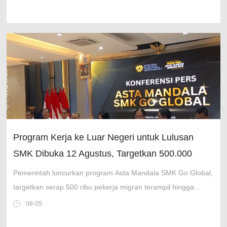
Program Kerja ke Luar Negeri untuk Lulusan
SMK Dibuka 12 Agustus, Targetkan 500.000
Pekerja
Pemerintah luncurkan program Asta Mandala SMK Go Global,
targetkan serap 500 ribu pekerja migran terampil hingga
2029. Pendaftaran dibuka 12 Agustus!
08-05