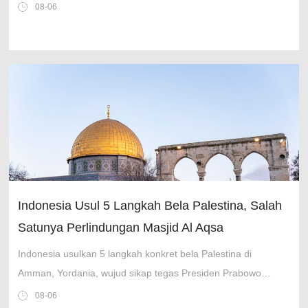
menangkap lebih banyak pelaku.
08-06
Indonesia Usul 5 Langkah Bela Palestina, Salah
Satunya Perlindungan Masjid Al Aqsa
Indonesia usulkan 5 langkah konkret bela Palestina di
Amman, Yordania, wujud sikap tegas Presiden Prabowo
Subianto.
08-06