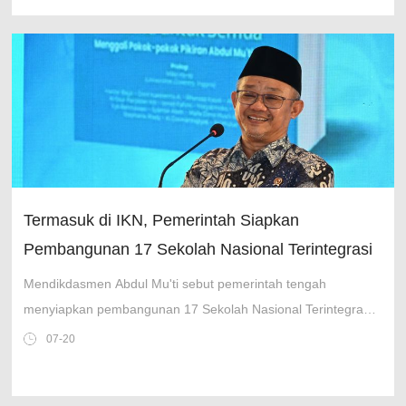
Termasuk di IKN, Pemerintah Siapkan
Pembangunan 17 Sekolah Nasional Terintegrasi
Tahun Ini
Mendikdasmen Abdul Mu'ti sebut pemerintah tengah
menyiapkan pembangunan 17 Sekolah Nasional Terintegrasi
(SNT) pada tahun ini, termasuk di IKN.
07-20