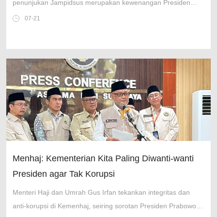
penunjukan Jampidsus merupakan kewenangan Presiden
yang dilakukan berdasarkan usulan Jaksa Agung.
07-21
Menhaj: Kementerian Kita Paling Diwanti-wanti
Presiden agar Tak Korupsi
Menteri Haji dan Umrah Gus Irfan tekankan integritas dan
anti-korupsi di Kemenhaj, seiring sorotan Presiden Prabowo