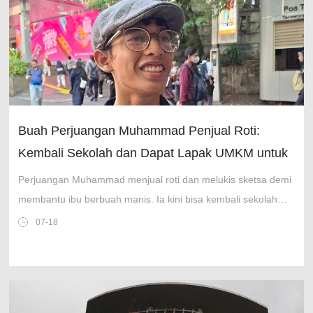
Buah Perjuangan Muhammad Penjual Roti:
Kembali Sekolah dan Dapat Lapak UMKM untuk
Ibu
Perjuangan Muhammad menjual roti dan melukis sketsa demi
membantu ibu berbuah manis. Ia kini bisa kembali sekolah
dan sang ibu mendapat lapak usaha.
07-18