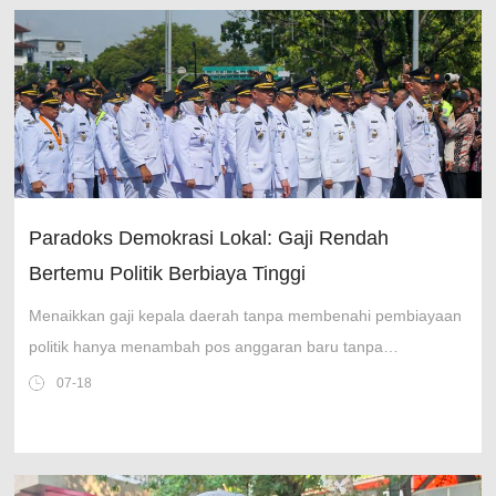
Paradoks Demokrasi Lokal: Gaji Rendah
Bertemu Politik Berbiaya Tinggi
Menaikkan gaji kepala daerah tanpa membenahi pembiayaan
politik hanya menambah pos anggaran baru tanpa
mengurangi tekanan untuk balik modal politik.
07-18