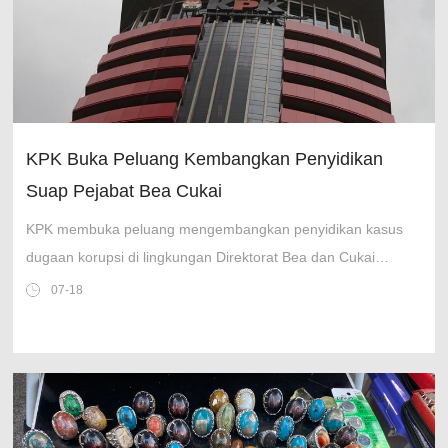
KPK Buka Peluang Kembangkan Penyidikan
Suap Pejabat Bea Cukai
KPK membuka peluang mengembangkan penyidikan kasus
dugaan korupsi di lingkungan Direktorat Bea dan Cukai
Kementerian Keuangan.
07-18