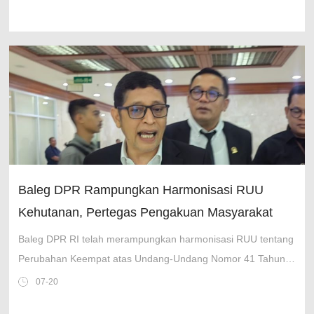
2027.
Baleg DPR Rampungkan Harmonisasi RUU
Kehutanan, Pertegas Pengakuan Masyarakat
Adat
Baleg DPR RI telah merampungkan harmonisasi RUU tentang
Perubahan Keempat atas Undang-Undang Nomor 41 Tahun
1999 tentang Kehutanan.
07-20