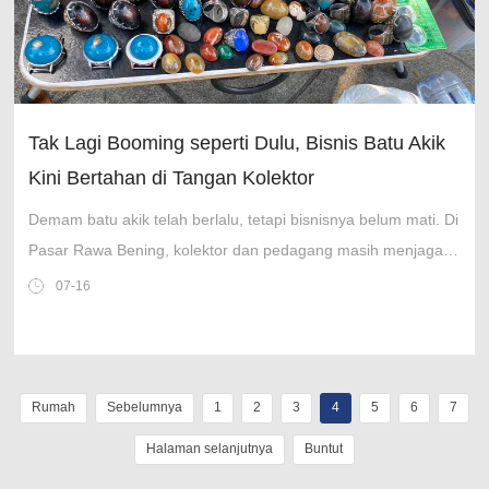
Tak Lagi Booming seperti Dulu, Bisnis Batu Akik
Kini Bertahan di Tangan Kolektor
Demam batu akik telah berlalu, tetapi bisnisnya belum mati. Di
Pasar Rawa Bening, kolektor dan pedagang masih menjaga
pasar batu akik tetap hidup.
07-16
Rumah
Sebelumnya
1
2
3
4
5
6
7
Halaman selanjutnya
Buntut