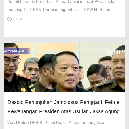
Bupati Lombok Barat Lalu Ahmad Zaini dipecat PAN setelah
terjaring OTT KPK. Partai mengambil alih DPW NTB dan
mendukung penuh proses hukum terhadap korupsi.
07-21
Dasco: Penunjukan Jampidsus Pengganti Febrie
Kewenangan Presiden Atas Usulan Jaksa Agung
Wakil Ketua DPR RI Sufmi Dasco Ahmad menegaskan,