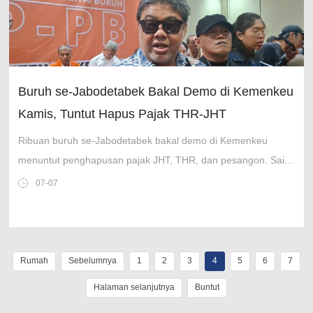
Buruh se-Jabodetabek Bakal Demo di Kemenkeu
Kamis, Tuntut Hapus Pajak THR-JHT
Ribuan buruh se-Jabodetabek bakal demo di Kemenkeu
menuntut penghapusan pajak JHT, THR, dan pesangon. Said
Iqbal desak Menkeu berdialog tentang beban pajak ganda.
07-07
Rumah
Sebelumnya
1
2
3
4
5
6
7
Halaman selanjutnya
Buntut