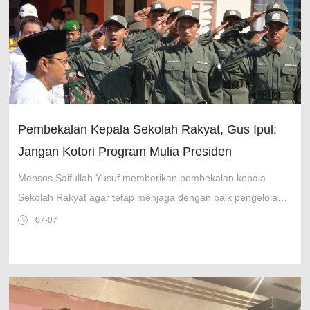
Pembekalan Kepala Sekolah Rakyat, Gus Ipul:
Jangan Kotori Program Mulia Presiden
Mensos Saifullah Yusuf memberikan pembekalan kepala
Sekolah Rakyat agar tetap menjaga dengan baik pengelolaan
anggaran program priori
07-07