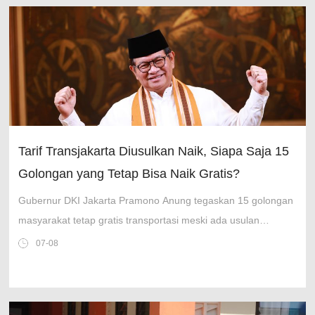
Tarif Transjakarta Diusulkan Naik, Siapa Saja 15
Golongan yang Tetap Bisa Naik Gratis?
Gubernur DKI Jakarta Pramono Anung tegaskan 15 golongan
masyarakat tetap gratis transportasi meski ada usulan
kenaikan tarif Transjakarta dan Transjabodetabek.
07-08