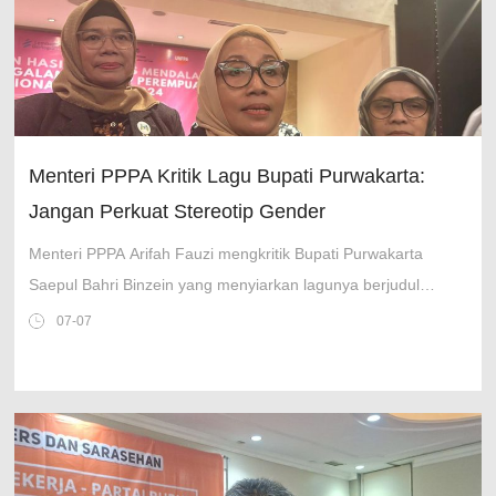
Menteri PPPA Kritik Lagu Bupati Purwakarta:
Jangan Perkuat Stereotip Gender
Menteri PPPA Arifah Fauzi mengkritik Bupati Purwakarta
Saepul Bahri Binzein yang menyiarkan lagunya berjudul
'Lalaki Langit, Lalanang Bejat'.
07-07