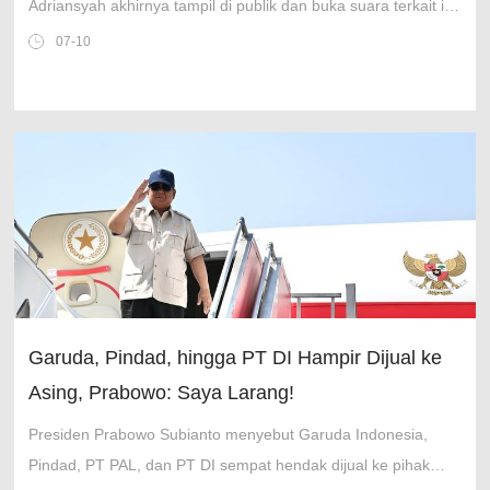
Adriansyah akhirnya tampil di publik dan buka suara terkait isu
yang bergulir tiga hari ini.
07-10
Garuda, Pindad, hingga PT DI Hampir Dijual ke
Asing, Prabowo: Saya Larang!
Presiden Prabowo Subianto menyebut Garuda Indonesia,
Pindad, PT PAL, dan PT DI sempat hendak dijual ke pihak