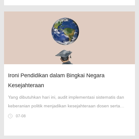
Ironi Pendidikan dalam Bingkai Negara
Kesejahteraan
Yang dibutuhkan hari ini, audit implementasi sistematis dan
keberanian politik menjadikan kesejahteraan dosen serta
keberlanjutan mahasiswa miskin.
07-08