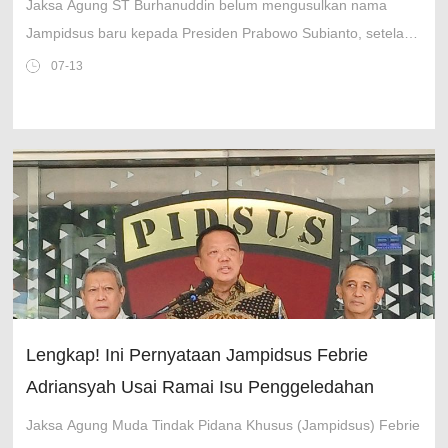
Jaksa Agung ST Burhanuddin belum mengusulkan nama
Jampidsus baru kepada Presiden Prabowo Subianto, setelah
Febrie Adriansyah mengundurkan diri.
07-13
Lengkap! Ini Pernyataan Jampidsus Febrie
Adriansyah Usai Ramai Isu Penggeledahan
Jaksa Agung Muda Tindak Pidana Khusus (Jampidsus) Febrie