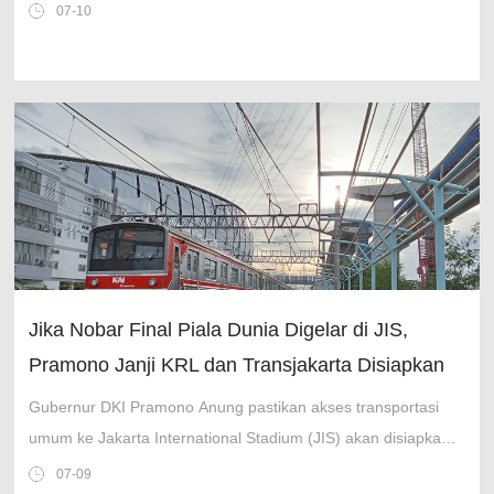
asing, tetapi ia melarangnya.
07-10
Jika Nobar Final Piala Dunia Digelar di JIS,
Pramono Janji KRL dan Transjakarta Disiapkan
Gubernur DKI Pramono Anung pastikan akses transportasi
umum ke Jakarta International Stadium (JIS) akan disiapkan,
termasuk KRL dan Transjakarta, untuk nobar Piala Dunia
07-09