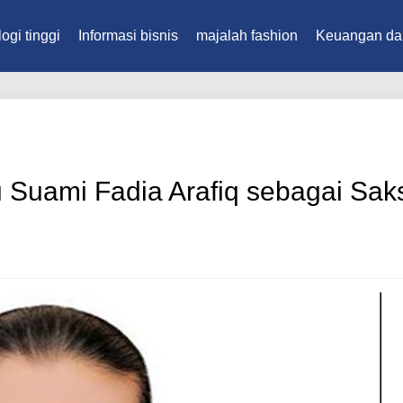
ogi tinggi
Informasi bisnis
majalah fashion
Keuangan da
 Suami Fadia Arafiq sebagai Saks