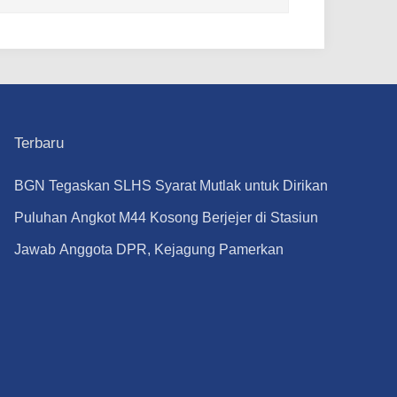
Terbaru
BGN Tegaskan SLHS Syarat Mutlak untuk Dirikan
SPPG, Bukan Administratif
Puluhan Angkot M44 Kosong Berjejer di Stasiun
Tebet, Sopirnya Demo di Balai Kota Jakarta
Jawab Anggota DPR, Kejagung Pamerkan
Capaian Badan Pemulihan Aset