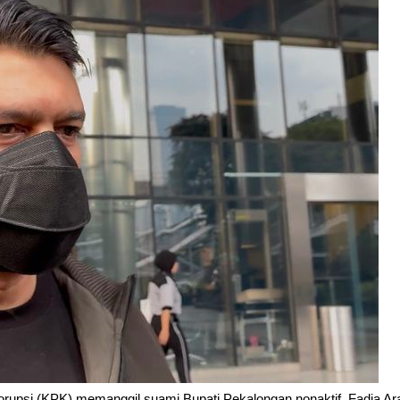
upsi (KPK) memanggil suami Bupati Pekalongan nonaktif, Fadia Araf