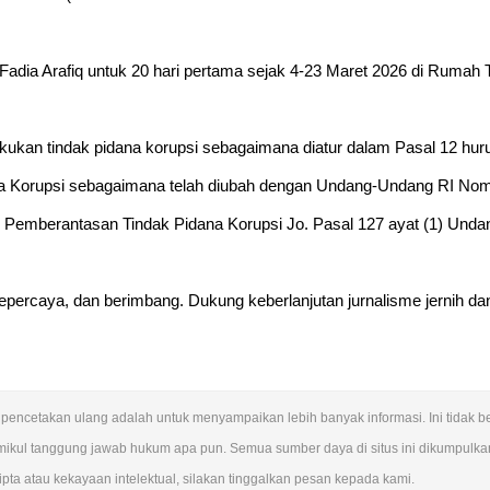
Fadia Arafiq untuk 20 hari pertama sejak 4-23 Maret 2026 di Ruma
akukan tindak pidana korupsi sebagaimana diatur dalam Pasal 12 hu
a Korupsi sebagaimana telah diubah dengan Undang-Undang RI Nom
Pemberantasan Tindak Pidana Korupsi Jo. Pasal 127 ayat (1) Unda
epercaya, dan berimbang. Dukung keberlanjutan jurnalisme jernih da
juan pencetakan ulang adalah untuk menyampaikan lebih banyak informasi. Ini tidak
ikul tanggung jawab hukum apa pun. Semua sumber daya di situs ini dikumpulkan
pta atau kekayaan intelektual, silakan tinggalkan pesan kepada kami.