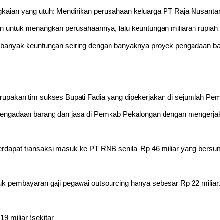
angkaian yang utuh: Mendirikan perusahaan keluarga PT Raja Nusanta
untuk menangkan perusahaannya, lalu keuntungan miliaran rupiah m
nyak keuntungan seiring dengan banyaknya proyek pengadaan bar
erupakan tim sukses Bupati Fadia yang dipekerjakan di sejumlah Pe
ngadaan barang dan jasa di Pemkab Pekalongan dengan mengerjaka
6, terdapat transaksi masuk ke PT RNB senilai Rp 46 miliar yang ber
uk pembayaran gaji pegawai outsourcing hanya sebesar Rp 22 miliar.
9 miliar (sekitar