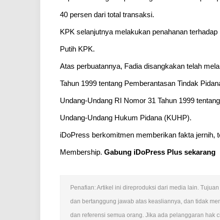
40 persen dari total transaksi.
KPK selanjutnya melakukan penahanan terhadap 
Putih KPK.
Atas perbuatannya, Fadia disangkakan telah mel
Tahun 1999 tentang Pemberantasan Tindak Pidan
Undang-Undang RI Nomor 31 Tahun 1999 tentang 
Undang-Undang Hukum Pidana (KUHP).
iDoPress berkomitmen memberikan fakta jernih, t
Membership.
Gabung iDoPress Plus sekarang
Penafian: Artikel ini direproduksi dari media lain. Tu
dan bertanggung jawab atas keasliannya, dan tidak mem
dan referensi semua orang. Jika ada pelanggaran hak ci